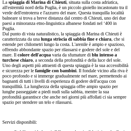
La
spiaggia di Marina di Chieuti
, situata sulla costa adriatica,
all'estremità nord della Puglia, è un piccolo gioiello incastonato tra il
verde dell'entroterra e l'azzurro del mare. Questa tranquilla località
balneare si trova a breve distanza dal centro di Chieuti, uno dei due
paesi a minoranza etno-linguistica albanese fondati nel ‘400 in
Puglia.
Dal punto di vista naturalistico, la spiaggia di Marina di Chieuti è
caratterizzata da una
lunga striscia di sabbia fine e chiara
, che si
estende per chilometri lungo la costa. L'arenile è ampio e spazioso,
offrendo abbondante spazio per rilassarsi e godere del sole e del
mare. Il
colore dell'acqua
varia da sfumature di
blu intenso a
turchese chiaro
, a seconda della profondità e della luce del sole.
Uno degli aspetti più attraenti di questa spiaggia è la sua accessibilità
e sicurezza per le
famiglie con bambini
. Il fondale vicino alla riva è
poco profondo e si immerge gradualmente nel mare, permettendo ai
bagnanti di tutti i livelli di esperienza di godere dell'acqua con
tranquillità. La lunghezza della spiaggia offre ampio spazio per
lunghe passeggiate a piedi nudi sulla sabbia, mentre la sua
profondità garantisce che anche nei giorni più affollati ci sia sempre
spazio per stendere un telo e rilassarsi.
Servizi disponibili: