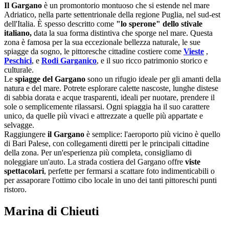
Il Gargano
è un promontorio montuoso che si estende nel mare
Adriatico, nella parte settentrionale della regione Puglia, nel sud-est
dell'Italia. È spesso descritto come
"lo sperone" dello stivale
italiano,
data la sua forma distintiva che sporge nel mare. Questa
zona è famosa per la sua eccezionale bellezza naturale, le sue
spiagge da sogno, le pittoresche cittadine costiere come
Vieste
,
Peschici
, e
Rodi Garganico
, e il suo ricco patrimonio storico e
culturale.
Le
spiagge del Gargano
sono un rifugio ideale per gli amanti della
natura e del mare. Potrete esplorare calette nascoste, lunghe distese
di sabbia dorata e acque trasparenti, ideali per nuotare, prendere il
sole o semplicemente rilassarsi. Ogni spiaggia ha il suo carattere
unico, da quelle più vivaci e attrezzate a quelle più appartate e
selvagge.
Raggiungere
il Gargano
è semplice: l'aeroporto più vicino è quello
di Bari Palese, con collegamenti diretti per le principali cittadine
della zona. Per un'esperienza più completa, consigliamo di
noleggiare un'auto. La strada costiera del Gargano offre
viste
spettacolari
, perfette per fermarsi a scattare foto indimenticabili o
per assaporare l'ottimo cibo locale in uno dei tanti pittoreschi punti
ristoro.
Marina di Chieuti