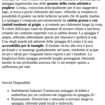
spiaggia rappresenta una delle
gemme della costa adriatica
pugliese
. Lesina, conosciuta principalmente per il suo suggestivo
lago, si trova a pochi chilometri dal mare, offrendo ai visitatori la
possibilità di godere sia delle bellezze lacustri che di quelle marine.
La spiaggia è composta prevalentemente da
sabbia grossa e con
ciottoli tendente al grigio
, e si estende per chilometri lungo la costa.
Il colore dell'acqua varia da sfumature di azzurro chiaro a turchese,
creando un contrasto stupendo con la sabbia dorata. La spiaggia è
ampia, offrendo abbondante spazio per rilassarsi e godersi il sole.
Uno degli aspetti più attraenti della spiaggia di Lesina è la sua
accessibilità per le famiglie
. Il fondale vicino alla riva è poco
profondo e si immerge gradualmente nel mare, rendendo le acque
sicure e ideali per i bagnanti meno esperti e per i bambini. La
lunghezza della spiaggia permette lunghe passeggiate rilassanti,
mentre la sua profondità assicura che ci sia sempre spazio a
sufficienza per tutti.
Servizi Disponibili:
Stabilimenti balneari: Forniscono noleggio di lettini e
ombrelloni per un confortevole soggiorno in spiaggia./li>
Ristorazione: Diversi bar e ristoranti si trovano lungo la
spiaggia, offrendo piatti locali e rinfreschi.