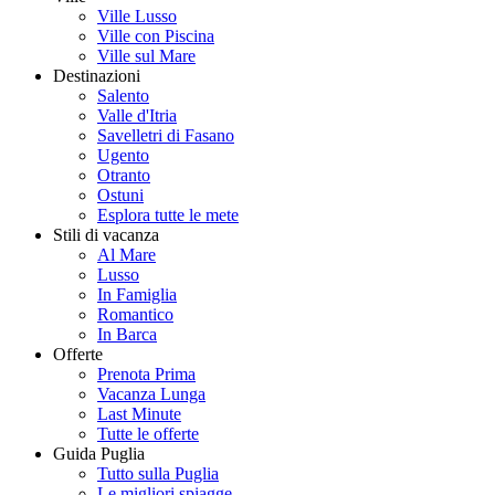
Ville Lusso
Ville con Piscina
Ville sul Mare
Destinazioni
Salento
Valle d'Itria
Savelletri di Fasano
Ugento
Otranto
Ostuni
Esplora tutte le mete
Stili di vacanza
Al Mare
Lusso
In Famiglia
Romantico
In Barca
Offerte
Prenota Prima
Vacanza Lunga
Last Minute
Tutte le offerte
Guida Puglia
Tutto sulla Puglia
Le migliori spiagge