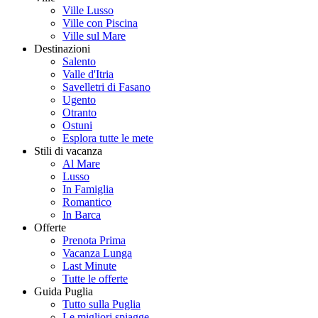
Ville Lusso
Ville con Piscina
Ville sul Mare
Destinazioni
Salento
Valle d'Itria
Savelletri di Fasano
Ugento
Otranto
Ostuni
Esplora tutte le mete
Stili di vacanza
Al Mare
Lusso
In Famiglia
Romantico
In Barca
Offerte
Prenota Prima
Vacanza Lunga
Last Minute
Tutte le offerte
Guida Puglia
Tutto sulla Puglia
Le migliori spiagge