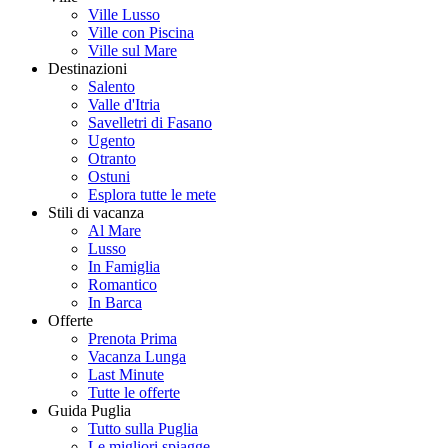
Ville Lusso
Ville con Piscina
Ville sul Mare
Destinazioni
Salento
Valle d'Itria
Savelletri di Fasano
Ugento
Otranto
Ostuni
Esplora tutte le mete
Stili di vacanza
Al Mare
Lusso
In Famiglia
Romantico
In Barca
Offerte
Prenota Prima
Vacanza Lunga
Last Minute
Tutte le offerte
Guida Puglia
Tutto sulla Puglia
Le migliori spiagge