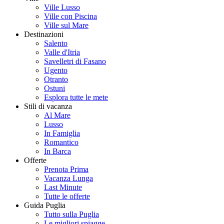
Ville Lusso
Ville con Piscina
Ville sul Mare
Destinazioni
Salento
Valle d'Itria
Savelletri di Fasano
Ugento
Otranto
Ostuni
Esplora tutte le mete
Stili di vacanza
Al Mare
Lusso
In Famiglia
Romantico
In Barca
Offerte
Prenota Prima
Vacanza Lunga
Last Minute
Tutte le offerte
Guida Puglia
Tutto sulla Puglia
Le migliori spiagge