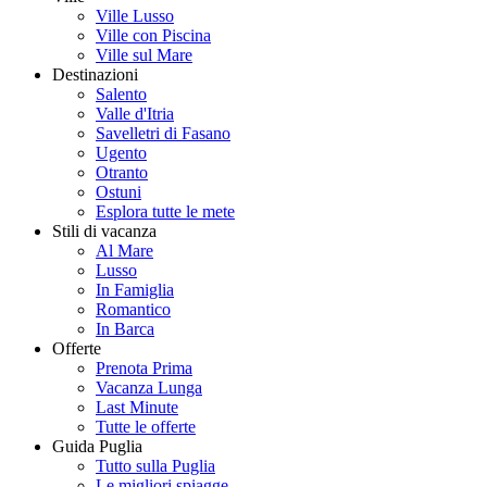
Ville Lusso
Ville con Piscina
Ville sul Mare
Destinazioni
Salento
Valle d'Itria
Savelletri di Fasano
Ugento
Otranto
Ostuni
Esplora tutte le mete
Stili di vacanza
Al Mare
Lusso
In Famiglia
Romantico
In Barca
Offerte
Prenota Prima
Vacanza Lunga
Last Minute
Tutte le offerte
Guida Puglia
Tutto sulla Puglia
Le migliori spiagge