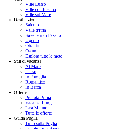
Ville Lusso
Ville con Piscina
Ville sul Mare
Destinazioni
Salento
Valle d'Itria
Savelletri di Fasano
Ugento
Otranto
Ostuni
Esplora tutte le mete
Stili di vacanza
Al Mare
Lusso
In Famiglia
Romantico
In Barca
Offerte
Prenota Prima
Vacanza Lunga
Last Minute
Tutte le offerte
Guida Puglia
Tutto sulla Puglia
Le migliori spiagge