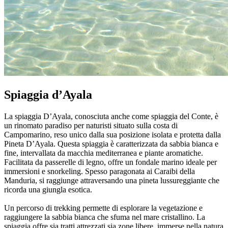
Spiaggia d’Ayala
La spiaggia D’Ayala, conosciuta anche come spiaggia del Conte, è
un rinomato paradiso per naturisti situato sulla costa di
Campomarino, reso unico dalla sua posizione isolata e protetta dalla
Pineta D’Ayala. Questa spiaggia è caratterizzata da sabbia bianca e
fine, intervallata da macchia mediterranea e piante aromatiche.
Facilitata da passerelle di legno, offre un fondale marino ideale per
immersioni e snorkeling. Spesso paragonata ai Caraibi della
Manduria, si raggiunge attraversando una pineta lussureggiante che
ricorda una giungla esotica.
Un percorso di trekking permette di esplorare la vegetazione e
raggiungere la sabbia bianca che sfuma nel mare cristallino. La
spiaggia offre sia tratti attrezzati sia zone libere, immerse nella natura