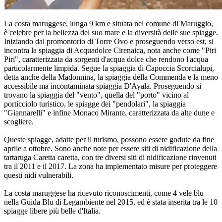
La costa maruggese, lunga 9 km e situata nel comune di Maruggio,
è celebre per la bellezza del suo mare e la diversità delle sue spiagge.
Iniziando dal promontorio di Torre Ovo e proseguendo verso est, si
incontra la spiaggia di Acquadolce Cirenaica, nota anche come "Piri
Piri", caratterizzata da sorgenti d'acqua dolce che rendono l'acqua
particolarmente limpida. Segue la spiaggia di Capoccia Scorcialupi,
detta anche della Madonnina, la spiaggia della Commenda e la meno
accessibile ma incontaminata spiaggia D'Ayala. Proseguendo si
trovano la spiaggia del "vento", quella del "porto" vicino al
porticciolo turistico, le spiagge dei "pendolari", la spiaggia
"Giannarelli" e infine Monaco Mirante, caratterizzata da alte dune e
scogliere.
Queste spiagge, adatte per il turismo, possono essere godute da fine
aprile a ottobre. Sono anche note per essere siti di nidificazione della
tartaruga Caretta caretta, con tre diversi siti di nidificazione rinvenuti
tra il 2011 e il 2017. La zona ha implementato misure per proteggere
questi nidi vulnerabili.
La costa maruggese ha ricevuto riconoscimenti, come 4 vele blu
nella Guida Blu di Legambiente nel 2015, ed è stata inserita tra le 10
spiagge libere più belle d'Italia.