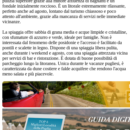
pulizia superiore grazie alla minore affluenza di bagnanti e un
fondale inizialmente roccioso. È un litorale estremamente rilassante,
perfetto anche ad agosto, lontano dal turismo chiassoso e poco
attento all'ambiente, grazie alla mancanza di servizi nelle immediate
vicinanze.
La spiaggia offre sabbia di grana media e acque limpide e cristalline,
con sfumature di azzurro e verde, ideale per famiglie. Non è
interessata dal fenomeno delle posidonie e l'accesso è facilitato da
pontili e scalette in legno. Dispone di una spiaggia libera pulita,
anche durante i weekend e agosto, con una spiaggia attrezzata vicina
per servizi di bar e ristorazione. È dotata di buone possibilità di
parcheggio lungo la litoranea. Unica durante le vacanze pugliesi, è
caratterizzata da dune costiere e falde acquifere che rendono l'acqua
meno salata e più piacevole.