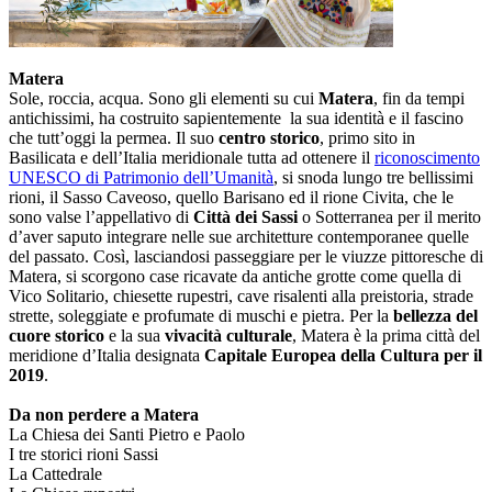
Matera
Sole, roccia, acqua. Sono gli elementi su cui
Matera
, fin da tempi
antichissimi, ha costruito sapientemente la sua identità e il fascino
che tutt’oggi la permea. Il suo
centro storico
, primo sito in
Basilicata e dell’Italia meridionale tutta ad ottenere il
riconoscimento
UNESCO di Patrimonio dell’Umanità
, si snoda lungo tre bellissimi
rioni, il Sasso Caveoso, quello Barisano ed il rione Civita, che le
sono valse l’appellativo di
Città dei Sassi
o Sotterranea per il merito
d’aver saputo integrare nelle sue architetture contemporanee quelle
del passato. Così, lasciandosi passeggiare per le viuzze pittoresche di
Matera, si scorgono case ricavate da antiche grotte come quella di
Vico Solitario, chiesette rupestri, cave risalenti alla preistoria, strade
strette, soleggiate e profumate di muschi e pietra. Per la
bellezza del
cuore storico
e la sua
vivacità culturale
, Matera è la prima città del
meridione d’Italia designata
Capitale Europea della Cultura per il
2019
.
Da non perdere a Matera
La Chiesa dei Santi Pietro e Paolo
I tre storici rioni Sassi
La Cattedrale