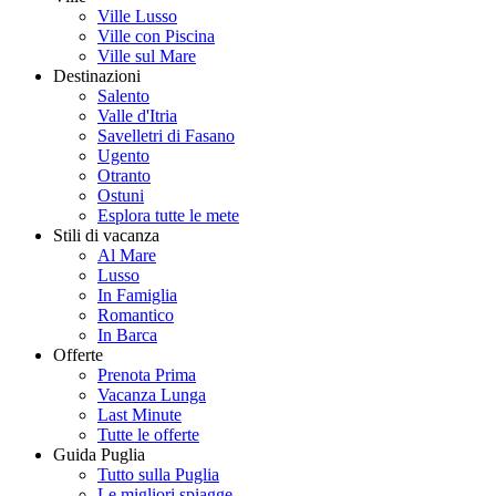
Ville Lusso
Ville con Piscina
Ville sul Mare
Destinazioni
Salento
Valle d'Itria
Savelletri di Fasano
Ugento
Otranto
Ostuni
Esplora tutte le mete
Stili di vacanza
Al Mare
Lusso
In Famiglia
Romantico
In Barca
Offerte
Prenota Prima
Vacanza Lunga
Last Minute
Tutte le offerte
Guida Puglia
Tutto sulla Puglia
Le migliori spiagge