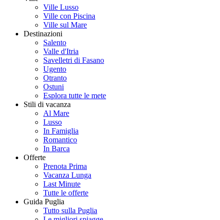
Ville Lusso
Ville con Piscina
Ville sul Mare
Destinazioni
Salento
Valle d'Itria
Savelletri di Fasano
Ugento
Otranto
Ostuni
Esplora tutte le mete
Stili di vacanza
Al Mare
Lusso
In Famiglia
Romantico
In Barca
Offerte
Prenota Prima
Vacanza Lunga
Last Minute
Tutte le offerte
Guida Puglia
Tutto sulla Puglia
Le migliori spiagge