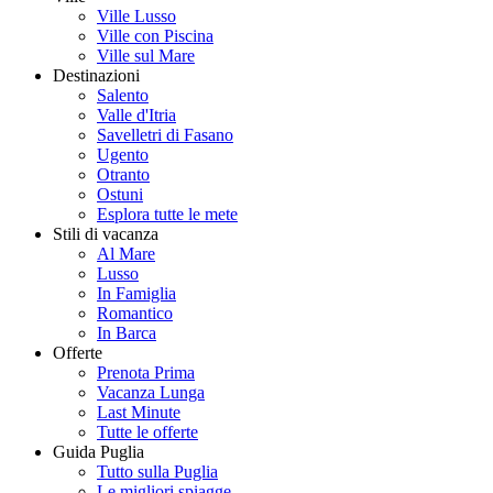
Ville Lusso
Ville con Piscina
Ville sul Mare
Destinazioni
Salento
Valle d'Itria
Savelletri di Fasano
Ugento
Otranto
Ostuni
Esplora tutte le mete
Stili di vacanza
Al Mare
Lusso
In Famiglia
Romantico
In Barca
Offerte
Prenota Prima
Vacanza Lunga
Last Minute
Tutte le offerte
Guida Puglia
Tutto sulla Puglia
Le migliori spiagge