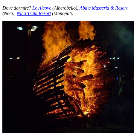
Dove dormire? ​
Le Alcove
(Alberobello),
Abate Masseria & Resort
(Noci),
Nina Trulli Resort
(Monopoli)