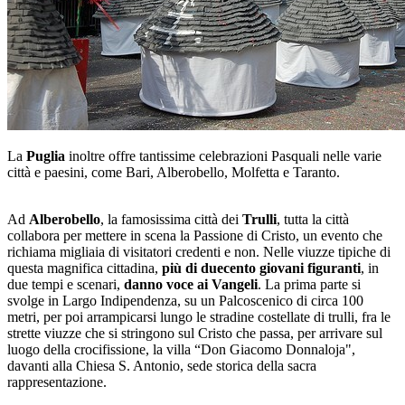
La
Puglia
inoltre offre tantissime celebrazioni Pasquali nelle varie
città e paesini, come Bari, Alberobello, Molfetta e Taranto.
Ad
Alberobello
, la famosissima città dei
Trulli
, tutta la città
collabora per mettere in scena la Passione di Cristo, un evento che
richiama migliaia di visitatori credenti e non. Nelle viuzze tipiche di
questa magnifica cittadina,
più di duecento giovani figuranti
, in
due tempi e scenari,
danno voce ai Vangeli
. La prima parte si
svolge in Largo Indipendenza, su un Palcoscenico di circa 100
metri, per poi arrampicarsi lungo le stradine costellate di trulli, fra le
strette viuzze che si stringono sul Cristo che passa, per arrivare sul
luogo della crocifissione, la villa “Don Giacomo Donnaloja",
davanti alla Chiesa S. Antonio, sede storica della sacra
rappresentazione.