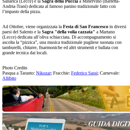
Sanarica (Lecce) e la
Sagra della Puccia
a Minervino (Barletta-
Andria-Trani) dedicata al famoso panino tradizionale fatto con
l’impasto della pizza.
Ad Ottobre, viene organizzata la
Festa di San Francesco
in diversi
paesi del Salento e la
Sagra "della volia cazzata"
a Martano
(Lecce) dedicata all’oliva schiacciata. Di accompagnamento si
ascolta la “pizzica”, una musica tradizionale pugliese suonata con
tamburelli, chitarre, fisarmoniche ed altri strumenti e ballata con
grande tecnica dai locali.
Photo Credits
Pasqua a Taranto:
Nikozar
; Fracchie:
Federico Sassi
; Carnevale:
Allibito