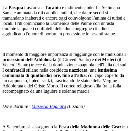
La
Pasqua
trascorsa a
Taranto
è indimenticabile. La Settimana
Santa è animata da riti cattolici antichi, che da tre secoli si
tramandano inalterati e ancora oggi coinvolgono l’anima di turisti e
locali. I riti cominciano la Domenica delle Palme con un’asta
durante la quale i confratelli delle due congreghe cittadine si
aggiudicano l'onore di portare in processione le pesanti statue.
Il momento di maggiore importanza si raggiunge con le tradizionali
processioni dell'Addolorata
(il Giovedì Santo) e
dei Misteri
(il
Venerdì Santo) tracce della dominazione spagnola nell'Italia del sud.
I
confratelli
sfilano nella cosiddetta
nazzicata
, una
lentissima
camminata di quattordici ore
,
fino all’alba
, col capo coperto da
un cappuccio, i piedi scalzi, trascinando le statue della Vergine
Addolorata e del Cristo Morto. Il corteo religioso sfila fra la folla
accompagnato da una lugubre e solenne marcia.
Dove dormire?
Masseria Bagnara
(Lizzano)
A Settembre, si susseguono la
Festa della Madonna delle Grazie
a