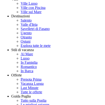
Ville Lusso
Ville con Piscina
Ville sul Mare
Destinazioni
Salento
Valle d'Itria
Savelletri di Fasano
Ugento
Otranto
Ostuni
Esplora tutte le mete
Stili di vacanza
Al Mare
Lusso
In Famiglia
Romantico
In Barca
Offerte
Prenota Prima
Vacanza Lunga
Last Minute
Tutte le offerte
Guida Puglia
Tutto sulla Puglia
Le migliori spiagge