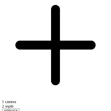
1 camera
2 ospiti