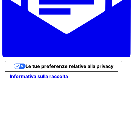
Le tue preferenze relative alla privacy
Informativa sulla raccolta