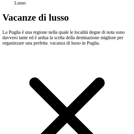
Lusso
Vacanze di lusso
La Puglia è una regione nella quale le località degne di nota sono
davvero tante ed è ardua la scelta della destinazione migliore per
organizzare una perfetta vacanza di lusso in Puglia.