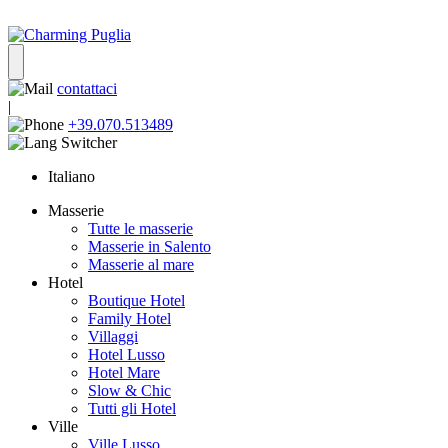
contattaci
|
+39.070.513489
Italiano
Masserie
Tutte le masserie
Masserie in Salento
Masserie al mare
Hotel
Boutique Hotel
Family Hotel
Villaggi
Hotel Lusso
Hotel Mare
Slow & Chic
Tutti gli Hotel
Ville
Ville Lusso