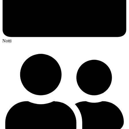
Notti