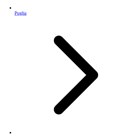
Puglia