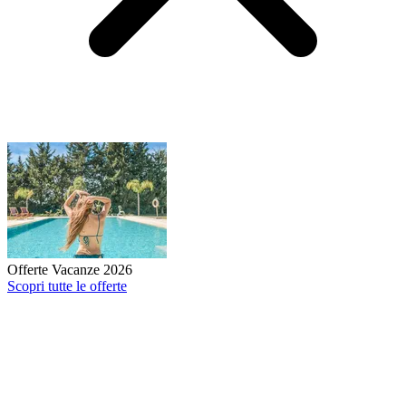
Offerte Vacanze 2026
Scopri tutte le offerte