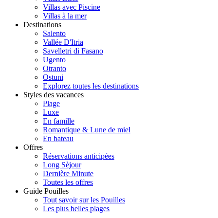
Villas avec Piscine
Villas à la mer
Destinations
Salento
Vallée D'Itria
Savelletri di Fasano
Ugento
Otranto
Ostuni
Explorez toutes les destinations
Styles des vacances
Plage
Luxe
En famille
Romantique & Lune de miel
En bateau
Offres
Réservations anticipées
Long Sèjour
Dernière Minute
Toutes les offres
Guide Pouilles
Tout savoir sur les Pouilles
Les plus belles plages