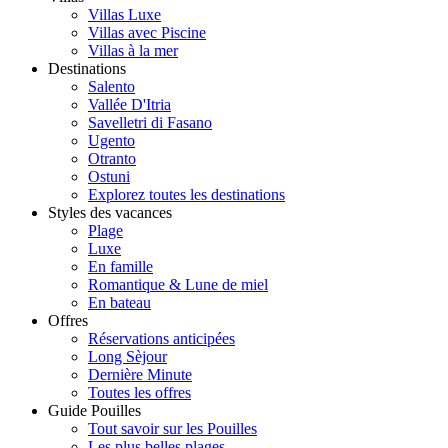
Villas Luxe
Villas avec Piscine
Villas à la mer
Destinations
Salento
Vallée D'Itria
Savelletri di Fasano
Ugento
Otranto
Ostuni
Explorez toutes les destinations
Styles des vacances
Plage
Luxe
En famille
Romantique & Lune de miel
En bateau
Offres
Réservations anticipées
Long Sèjour
Dernière Minute
Toutes les offres
Guide Pouilles
Tout savoir sur les Pouilles
Les plus belles plages