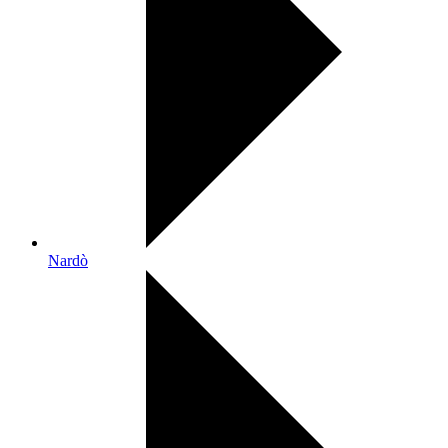
Nardò