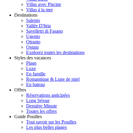
Villas avec Piscine
Villas à la mer
Destinations
Salento
Vallée D'Itria
Savelletri di Fasano
Ugento
Otranto
Ostuni
Explorez toutes les destinations
Styles des vacances
Plage
Luxe
En famille
Romantique & Lune de miel
En bateau
Offres
Réservations anticipées
Long Sèjour
Dernière Minute
Toutes les offres
Guide Pouilles
Tout savoir sur les Pouilles
Les plus belles plages