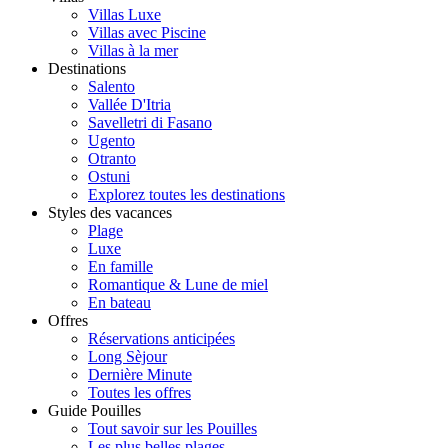
Villas Luxe
Villas avec Piscine
Villas à la mer
Destinations
Salento
Vallée D'Itria
Savelletri di Fasano
Ugento
Otranto
Ostuni
Explorez toutes les destinations
Styles des vacances
Plage
Luxe
En famille
Romantique & Lune de miel
En bateau
Offres
Réservations anticipées
Long Sèjour
Dernière Minute
Toutes les offres
Guide Pouilles
Tout savoir sur les Pouilles
Les plus belles plages