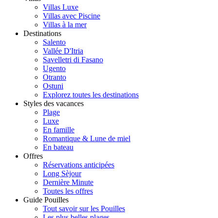
Villas Luxe
Villas avec Piscine
Villas à la mer
Destinations
Salento
Vallée D'Itria
Savelletri di Fasano
Ugento
Otranto
Ostuni
Explorez toutes les destinations
Styles des vacances
Plage
Luxe
En famille
Romantique & Lune de miel
En bateau
Offres
Réservations anticipées
Long Sèjour
Dernière Minute
Toutes les offres
Guide Pouilles
Tout savoir sur les Pouilles
Les plus belles plages