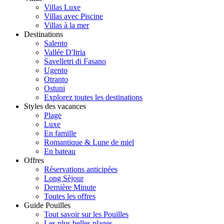
Villas Luxe
Villas avec Piscine
Villas à la mer
Destinations
Salento
Vallée D'Itria
Savelletri di Fasano
Ugento
Otranto
Ostuni
Explorez toutes les destinations
Styles des vacances
Plage
Luxe
En famille
Romantique & Lune de miel
En bateau
Offres
Réservations anticipées
Long Sèjour
Dernière Minute
Toutes les offres
Guide Pouilles
Tout savoir sur les Pouilles
Les plus belles plages