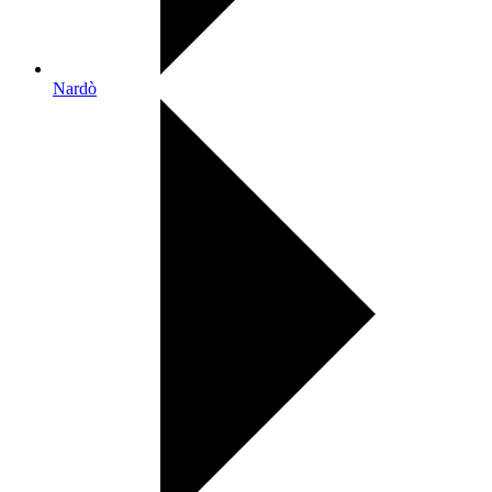
Nardò