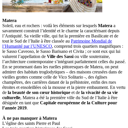
Matera
Soleil, eau et rochers : voilà les éléments sur lesquels
Matera
a
savamment construit l’identité et le charme la caractérisant depuis
l’Antiquité. Sa vieille ville, qui fut la première en Basilicate et de
tout le Sud de l’Italie à être classée au
Patrimoine Mondial de
l’Humanité par l’UNESCO
, comprend trois quartiers magnifiques :
le Sasso Caveoso, le Sasso Barisano et Civita ; ce sont eux qui lui
valurent l’appellation de
Ville des Sassi
ou ville souterraine,
l’architecture contemporaine s’intégrant parfaitement celles du passé.
En se promenant dans les ruelles pittoresques de Matera, on peut
admirer des habitats troglodytiques – des maisons creusées dans de
vieilles grottes comme celle de Vico Solitario -, des églises
champêtres, des carrières datant de la préhistoire, enfin des rues
étroites et ensoleillées où la mousse et la pierre embaument. En vertu
de
la beauté de son cœur historique
et de
la vivacité de sa vie
culturelle
, Matera a été la première ville du Sud de l’Italie à être
désignée en tant que
Capitale européenne de la Culture pour
l’année 2019
.
À ne pas manquer à Matera
L’église des saints Pierre et Paul