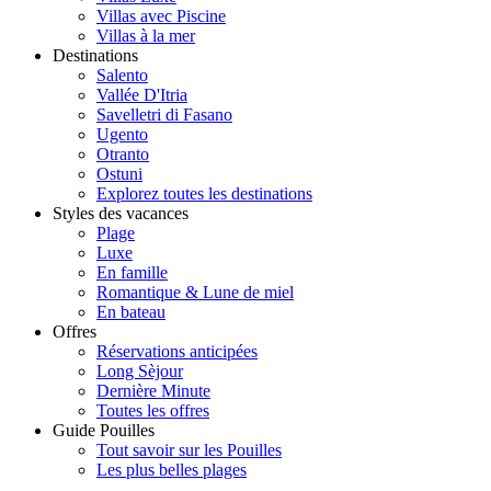
Villas avec Piscine
Villas à la mer
Destinations
Salento
Vallée D'Itria
Savelletri di Fasano
Ugento
Otranto
Ostuni
Explorez toutes les destinations
Styles des vacances
Plage
Luxe
En famille
Romantique & Lune de miel
En bateau
Offres
Réservations anticipées
Long Sèjour
Dernière Minute
Toutes les offres
Guide Pouilles
Tout savoir sur les Pouilles
Les plus belles plages