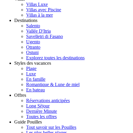
Villas Luxe
Villas avec Piscine
Villas à la mer
Destinations
Salento
Vallée D'Itria
Savelletri di Fasano
Ugento
Otranto
Ostuni
Explorez toutes les destinations
Styles des vacances
Plage
Luxe
En famille
Romantique & Lune de miel
En bateau
Offres
Réservations anticipées
Long Sèjour
Dernière Minute
Toutes les offres
Guide Pouilles
Tout savoir sur les Pouilles
Les plus belles plages