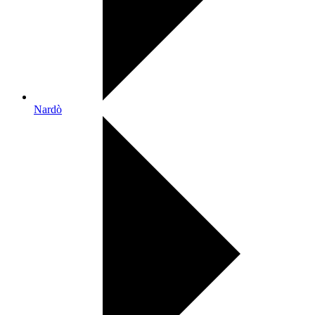
Nardò