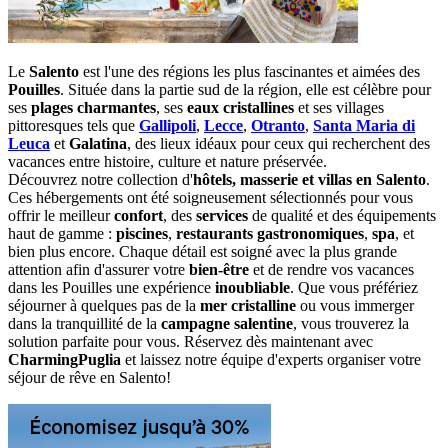
Le
Salento
est l'une des régions les plus fascinantes et aimées des
Pouilles
. Située dans la partie sud de la région, elle est célèbre pour
ses
plages charmantes
, ses
eaux cristallines
et ses villages
pittoresques tels que
Gallipoli
,
Lecce
,
Otranto
,
Santa Maria di
Leuca
et
Galatina
, des lieux idéaux pour ceux qui recherchent des
vacances entre histoire, culture et nature préservée.
Découvrez notre collection d'
hôtels, masserie et villas en Salento
.
Ces hébergements ont été soigneusement sélectionnés pour vous
offrir le meilleur
confort
, des
services
de qualité et des équipements
haut de gamme :
piscines
,
restaurants gastronomiques
,
spa
, et
bien plus encore. Chaque détail est soigné avec la plus grande
attention afin d'assurer votre
bien-être
et de rendre vos vacances
dans les Pouilles une expérience
inoubliable
. Que vous préfériez
séjourner à quelques pas de la
mer cristalline
ou vous immerger
dans la tranquillité de la
campagne salentine
, vous trouverez la
solution parfaite pour vous. Réservez dès maintenant avec
CharmingPuglia
et laissez notre équipe d'experts organiser votre
séjour de rêve en Salento!