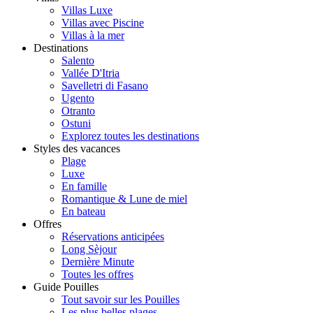
Villas Luxe
Villas avec Piscine
Villas à la mer
Destinations
Salento
Vallée D'Itria
Savelletri di Fasano
Ugento
Otranto
Ostuni
Explorez toutes les destinations
Styles des vacances
Plage
Luxe
En famille
Romantique & Lune de miel
En bateau
Offres
Réservations anticipées
Long Sèjour
Dernière Minute
Toutes les offres
Guide Pouilles
Tout savoir sur les Pouilles
Les plus belles plages