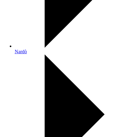
Nardò