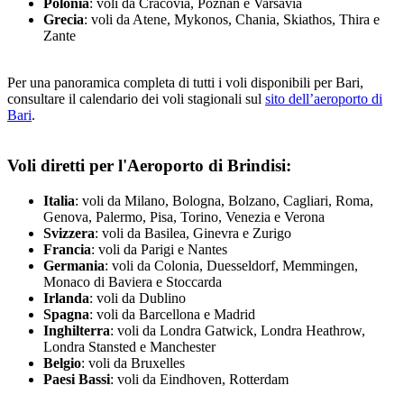
Polonia
: voli da Cracovia, Poznan e Varsavia
Grecia
: voli da Atene, Mykonos, Chania, Skiathos, Thira e
Zante
Per una panoramica completa di tutti i voli disponibili per Bari,
consultare il calendario dei voli stagionali sul
sito dell’aeroporto di
Bari
.
Voli diretti per l'Aeroporto di Brindisi:
Italia
: voli da Milano, Bologna, Bolzano, Cagliari, Roma,
Genova, Palermo, Pisa, Torino, Venezia e Verona
Svizzera
: voli da Basilea, Ginevra e Zurigo
Francia
: voli da Parigi e Nantes
Germania
: voli da Colonia, Duesseldorf, Memmingen,
Monaco di Baviera e Stoccarda
Irlanda
: voli da Dublino
Spagna
: voli da Barcellona e Madrid
Inghilterra
: voli da Londra Gatwick, Londra Heathrow,
Londra Stansted e Manchester
Belgio
: voli da Bruxelles
Paesi Bassi
: voli da Eindhoven, Rotterdam