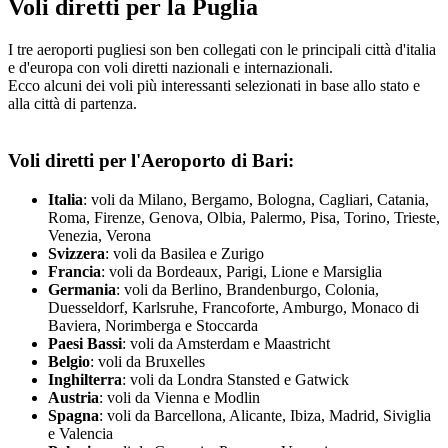
Voli diretti per la Puglia
I tre aeroporti pugliesi son ben collegati con le principali città d'italia
e d'europa con voli diretti nazionali e internazionali.
Ecco alcuni dei voli più interessanti selezionati in base allo stato e
alla città di partenza.
Voli diretti per l'Aeroporto di Bari:
Italia
: voli da Milano, Bergamo, Bologna, Cagliari, Catania,
Roma, Firenze, Genova, Olbia, Palermo, Pisa, Torino, Trieste,
Venezia, Verona
Svizzera
: voli da Basilea e Zurigo
Francia
: voli da Bordeaux, Parigi, Lione e Marsiglia
Germania
: voli da Berlino, Brandenburgo, Colonia,
Duesseldorf, Karlsruhe, Francoforte, Amburgo, Monaco di
Baviera, Norimberga e Stoccarda
Paesi Bassi
: voli da Amsterdam e Maastricht
Belgio
: voli da Bruxelles
Inghilterra
: voli da Londra Stansted e Gatwick
Austria
: voli da Vienna e Modlin
Spagna
: voli da Barcellona, Alicante, Ibiza, Madrid, Siviglia
e Valencia