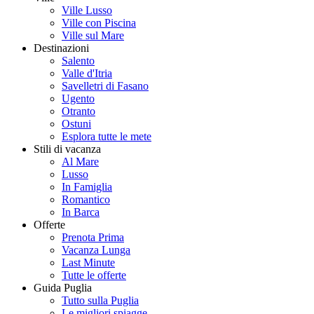
Ville Lusso
Ville con Piscina
Ville sul Mare
Destinazioni
Salento
Valle d'Itria
Savelletri di Fasano
Ugento
Otranto
Ostuni
Esplora tutte le mete
Stili di vacanza
Al Mare
Lusso
In Famiglia
Romantico
In Barca
Offerte
Prenota Prima
Vacanza Lunga
Last Minute
Tutte le offerte
Guida Puglia
Tutto sulla Puglia
Le migliori spiagge