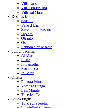
Ville Lusso
Ville con Piscina
Ville sul Mare
Destinazioni
Salento
Valle d'Itria
Savelletri di Fasano
Ugento
Otranto
Ostuni
Esplora tutte le mete
Stili di vacanza
Al Mare
Lusso
In Famiglia
Romantico
In Barca
Offerte
Prenota Prima
Vacanza Lunga
Last Minute
Tutte le offerte
Guida Puglia
Tutto sulla Puglia
Le migliori spiagge