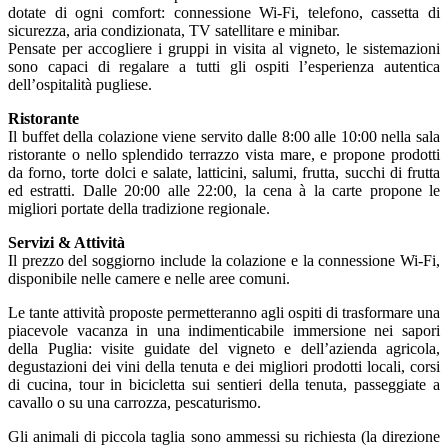
dotate di ogni comfort: connessione Wi-Fi, telefono, cassetta di
sicurezza, aria condizionata, TV satellitare e minibar.
Pensate per accogliere i gruppi in visita al vigneto, le sistemazioni
sono capaci di regalare a tutti gli ospiti l’esperienza autentica
dell’ospitalità pugliese.
Ristorante
Il buffet della colazione viene servito dalle 8:00 alle 10:00 nella sala
ristorante o nello splendido terrazzo vista mare, e propone prodotti
da forno, torte dolci e salate, latticini, salumi, frutta, succhi di frutta
ed estratti. Dalle 20:00 alle 22:00, la cena à la carte propone le
migliori portate della tradizione regionale.
Servizi & Attività
Il prezzo del soggiorno include la colazione e la connessione Wi-Fi,
disponibile nelle camere e nelle aree comuni.
Le tante attività proposte permetteranno agli ospiti di trasformare una
piacevole vacanza in una indimenticabile immersione nei sapori
della Puglia: visite guidate del vigneto e dell’azienda agricola,
degustazioni dei vini della tenuta e dei migliori prodotti locali, corsi
di cucina, tour in bicicletta sui sentieri della tenuta, passeggiate a
cavallo o su una carrozza, pescaturismo.
Gli animali di piccola taglia sono ammessi su richiesta (la direzione