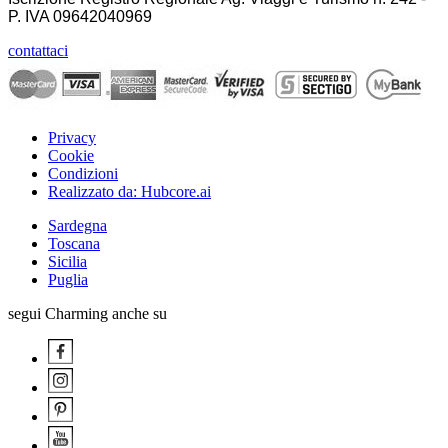
P. IVA
09642040969
contattaci
Privacy
Cookie
Condizioni
Realizzato da: Hubcore.ai
Sardegna
Toscana
Sicilia
Puglia
segui Charming anche su