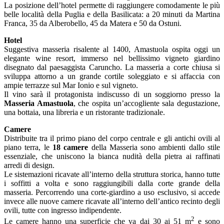
La posizione dell’hotel permette di raggiungere comodamente le più
belle località della Puglia e della Basilicata: a 20 minuti da Martina
Franca, 35 da Alberobello, 45 da Matera e 50 da Ostuni.
Hotel
Suggestiva masseria risalente al 1400, Amastuola ospita oggi un
elegante wine resort, immerso nel bellissimo vigneto giardino
disegnato dal paesaggista Caruncho. La masseria a corte chiusa si
sviluppa attorno a un grande cortile soleggiato e si affaccia con
ampie terrazze sul Mar Ionio e sul vigneto.
Il vino sarà il protagonista indiscusso di un soggiorno presso la
Masseria Amastuola
, che ospita un’accogliente sala degustazione,
una bottaia, una libreria e un ristorante tradizionale.
Camere
Distribuite tra il primo piano del corpo centrale e gli antichi ovili al
piano terra, le
18 camere
della Masseria sono ambienti dallo stile
essenziale, che uniscono la bianca nudità della pietra ai raffinati
arredi di design.
Le sistemazioni ricavate all’interno della struttura storica, hanno tutte
i soffitti a volta e sono raggiungibili dalla corte grande della
masseria. Percorrendo una corte-giardino a uso esclusivo, si accede
invece alle nuove camere ricavate all’interno dell’antico recinto degli
ovili, tutte con ingresso indipendente.
2
Le camere hanno una superficie che va dai 30 ai 51 m
e sono