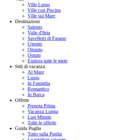
Ville Lusso
Ville con Piscina
Ville sul Mare
Destinazioni
Salento
Valle d'Itria
Savelletri di Fasano
Ugento
Otranto
Ostuni
Esplora tutte le mete
Stili di vacanza
Al Mare
Lusso
In Famiglia
Romantico
In Barca
Offerte
Prenota Prima
Vacanza Lunga
Last Minute
Tutte le offerte
Guida Puglia
Tutto sulla Puglia
Le migliori spiagge