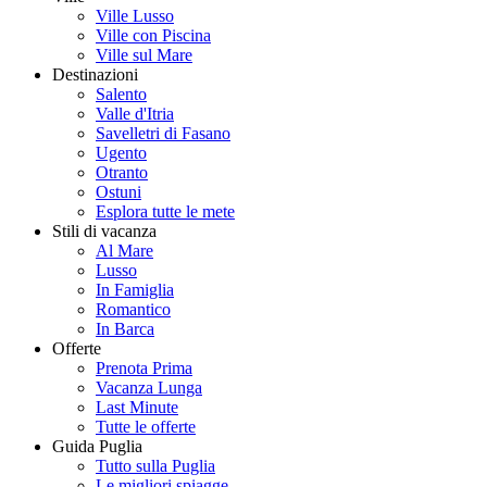
Ville Lusso
Ville con Piscina
Ville sul Mare
Destinazioni
Salento
Valle d'Itria
Savelletri di Fasano
Ugento
Otranto
Ostuni
Esplora tutte le mete
Stili di vacanza
Al Mare
Lusso
In Famiglia
Romantico
In Barca
Offerte
Prenota Prima
Vacanza Lunga
Last Minute
Tutte le offerte
Guida Puglia
Tutto sulla Puglia
Le migliori spiagge