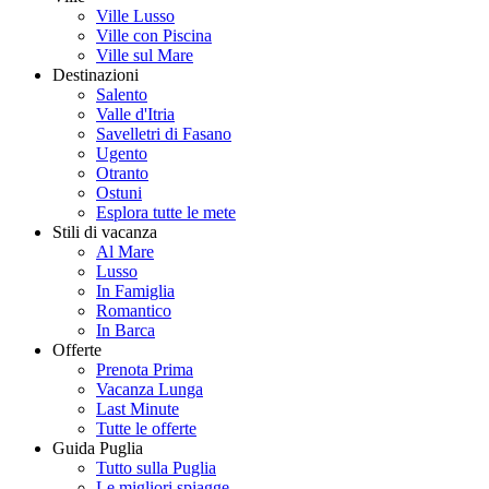
Ville Lusso
Ville con Piscina
Ville sul Mare
Destinazioni
Salento
Valle d'Itria
Savelletri di Fasano
Ugento
Otranto
Ostuni
Esplora tutte le mete
Stili di vacanza
Al Mare
Lusso
In Famiglia
Romantico
In Barca
Offerte
Prenota Prima
Vacanza Lunga
Last Minute
Tutte le offerte
Guida Puglia
Tutto sulla Puglia
Le migliori spiagge