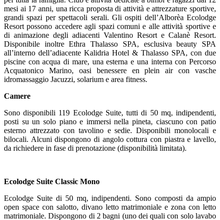
mesi ai 17 anni, una ricca proposta di attività e attrezzature sportive,
grandi spazi per spettacoli serali. Gli ospiti dell’Alborèa Ecolodge
Resort possono accedere agli spazi comuni e alle attività sportive e
di animazione degli adiacenti Valentino Resort e Calanè Resort.
Disponibile inoltre Ethra Thalasso SPA, esclusiva beauty SPA
all’interno dell’adiacente Kalidria Hotel & Thalasso SPA, con due
piscine con acqua di mare, una esterna e una interna con Percorso
Acquatonico Marino, oasi benessere en plein air con vasche
idromassaggio Jacuzzi, solarium e area fitness.
Camere
Sono disponibili 119 Ecolodge Suite, tutti di 50 mq, indipendenti,
posti su un solo piano e immersi nella pineta, ciascuno con patio
esterno attrezzato con tavolino e sedie. Disponibili monolocali e
bilocali. Alcuni dispongono di angolo cottura con piastra e lavello,
da richiedere in fase di prenotazione (disponibilità limitata).
Ecolodge Suite Classic Mono
Ecolodge Suite di 50 mq, indipendenti. Sono composti da ampio
open space con salotto, divano letto matrimoniale e zona con letto
matrimoniale. Dispongono di 2 bagni (uno dei quali con solo lavabo