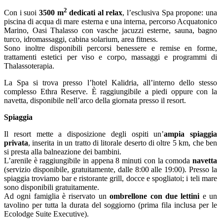
2
Con i suoi
3500 m
dedicati al relax
, l’esclusiva Spa propone: una
piscina di acqua di mare esterna e una interna, percorso Acquatonico
Marino, Oasi Thalasso con vasche jacuzzi esterne, sauna, bagno
turco, idromassaggi, cabina solarium, area fitness.
Sono inoltre disponibili percorsi benessere e remise en forme,
trattamenti estetici per viso e corpo, massaggi e programmi di
Thalassoterapia.
La Spa si trova presso l’hotel Kalidria, all’interno dello stesso
complesso Ethra Reserve. È raggiungibile a piedi oppure con la
navetta, disponibile nell’arco della giornata presso il resort.
Spiaggia
Il resort mette a disposizione degli ospiti un’
ampia spiaggia
privata
, inserita in un tratto di litorale deserto di oltre 5 km, che ben
si presta alla balneazione dei bambini.
L’arenile è raggiungibile in appena 8 minuti con la comoda
navetta
(servizio disponibile, gratuitamente, dalle 8:00 alle 19:00). Presso la
spiaggia troviamo bar e ristorante grill, docce e spogliatoi; i teli mare
sono disponibili gratuitamente.
Ad ogni famiglia è riservato un
ombrellone con due lettini
e un
tavolino per tutta la durata del soggiorno (prima fila inclusa per le
Ecolodge Suite Executive).