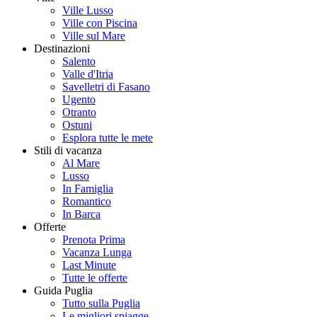
Ville Lusso
Ville con Piscina
Ville sul Mare
Destinazioni
Salento
Valle d'Itria
Savelletri di Fasano
Ugento
Otranto
Ostuni
Esplora tutte le mete
Stili di vacanza
Al Mare
Lusso
In Famiglia
Romantico
In Barca
Offerte
Prenota Prima
Vacanza Lunga
Last Minute
Tutte le offerte
Guida Puglia
Tutto sulla Puglia
Le migliori spiagge