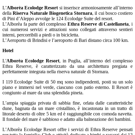
L’
Alborèa Ecolodge Resort
si inserisce armoniosamente all’interno
della
Riserva Naturale Biogenetica Stornara
, il cui bosco costiero
di Pini d’Aleppo avvolge le 124 Ecolodge Suite del resort.
L’Alborèa fa parte del complesso
Ethra Reserve di Castellaneta
, i
cui numerosi servizi e attrazioni sono collegati attraverso sentieri
interni, percorribili a piedi o in bicicletta.
L’Aeroporto di Brindisi e l’aeroporto di Bari distano circa 100 km.
Hotel
L'
Alborèa Ecolodge Resort
, in Puglia, all’interno del complesso
Ethra Reserve, è caratterizzato da una architettura pregiata e
perfettamente integrata nella riserva naturale di Stornara.
I 119 Ecolodge Suite di 50 mq sono indipendenti, posti su un solo
piano e immersi nel verde, ciascuno con patio esterno. Il Resort è
congiunto al mare da una splendida pineta.
L’ampia spiaggia privata di sabbia fine, orlata dalle caratteristiche
dune, bagnata da un mare cristallino, è incastonata in un tratto di
litorale deserto di oltre 5 km ed è raggiungibile con comoda navetta.
Il fondale del mare è sabbioso e adatto alla balneazione dei bambini.
L’Alborèa Ecolodge Resort offre i servizi di Ethra Reserve pensati
per tutta la famiglia: Club e attività dedicate a bimbi e ragazzi dai 12