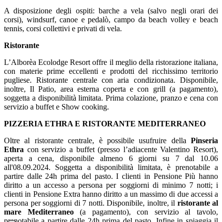
A disposizione degli ospiti: barche a vela (salvo negli orari dei
corsi), windsurf, canoe e pedalò, campo da beach volley e beach
tennis, corsi collettivi e privati di vela.
Ristorante
L’Alborèa Ecolodge Resort offre il meglio della ristorazione italiana,
con materie prime eccellenti e prodotti del ricchissimo territorio
pugliese. Ristorante centrale con aria condizionata. Disponibile,
inoltre, Il Patio, area esterna coperta e con grill (a pagamento),
soggetta a disponibilità limitata. Prima colazione, pranzo e cena con
servizio a buffet e Show cooking.
PIZZERIA ETHRA E RISTORANTE MEDITERRANEO
Oltre al ristorante centrale, è possibile usufruire della
Pinseria
Ethra
con servizio a buffet (presso l’adiacente Valentino Resort),
aperta a cena, disponibile almeno 6 giorni su 7 dal 10.06
all'08.09.2024. Soggetta a disponibilità limitata, è prenotabile a
partire dalle 24h prima del pasto. I clienti in Pensione Più hanno
diritto a un accesso a persona per soggiorni di minimo 7 notti; i
clienti in Pensione Extra hanno diritto a un massimo di due accessi a
persona per soggiorni di 7 notti. Disponibile, inoltre, il
ristorante al
mare Mediterraneo
(a pagamento), con servizio al tavolo,
prenotabile a partire dalle 24h prima del pasto. Infine in spiaggia il