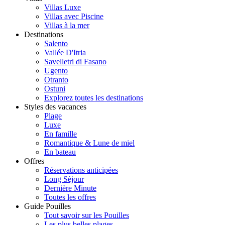
Villas Luxe
Villas avec Piscine
Villas à la mer
Destinations
Salento
Vallée D'Itria
Savelletri di Fasano
Ugento
Otranto
Ostuni
Explorez toutes les destinations
Styles des vacances
Plage
Luxe
En famille
Romantique & Lune de miel
En bateau
Offres
Réservations anticipées
Long Sèjour
Dernière Minute
Toutes les offres
Guide Pouilles
Tout savoir sur les Pouilles
Les plus belles plages