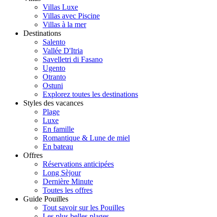
Villas Luxe
Villas avec Piscine
Villas à la mer
Destinations
Salento
Vallée D'Itria
Savelletri di Fasano
Ugento
Otranto
Ostuni
Explorez toutes les destinations
Styles des vacances
Plage
Luxe
En famille
Romantique & Lune de miel
En bateau
Offres
Réservations anticipées
Long Sèjour
Dernière Minute
Toutes les offres
Guide Pouilles
Tout savoir sur les Pouilles
Les plus belles plages