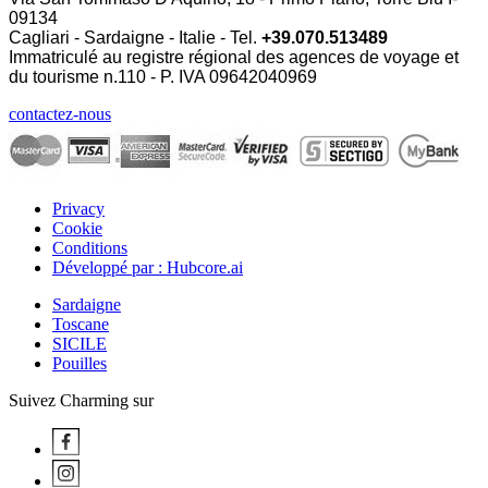
09134
Cagliari - Sardaigne - Italie - Tel.
+39.070.513489
Immatriculé au registre régional des agences de voyage et
du tourisme n.110 - P. IVA
09642040969
contactez-nous
Privacy
Cookie
Conditions
Développé par : Hubcore.ai
Sardaigne
Toscane
SICILE
Pouilles
Suivez Charming sur