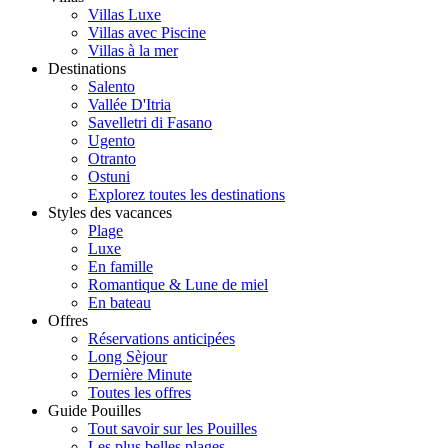
Villas Luxe
Villas avec Piscine
Villas à la mer
Destinations
Salento
Vallée D'Itria
Savelletri di Fasano
Ugento
Otranto
Ostuni
Explorez toutes les destinations
Styles des vacances
Plage
Luxe
En famille
Romantique & Lune de miel
En bateau
Offres
Réservations anticipées
Long Sèjour
Dernière Minute
Toutes les offres
Guide Pouilles
Tout savoir sur les Pouilles
Les plus belles plages