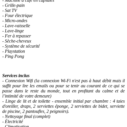
- Machine à café en capsules
- Grille-pain
- Sat TV
- Four électrique
- Micro-ondes
- Lave-vaisselle
- Lave-linge
- Fer à repasser
- Sèche-cheveux
- Système de sécurité
- Playstation
- Ping Pong
Services inclus
- Connexion Wifi (la connexion Wi-Fi n'est pas à haut débit mais il
suffit pour lire les emails ou pour se tenir au courant de ce qui se
passe dans le reste du monde, tout en profitant du calme et de
l’intimité de votre demeure)
- Linge de lit et de toilette - ensemble initial par chambre : 4 taies
d'oreiller, draps, 2 serviettes éponge, 2 serviettes de bidet, serviette
de piscine, 2 pantoufles, 2 peignoirs).
- Nettoyage final (complet)
- Électricité
- Climatisation