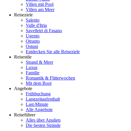
Villen mit Pool
Villen am Meer
Reiseziele
Salento
Valle d'Itria
Savelletri di Fasano
Ugento
Otranto
Ostuni
Entdecken Sie alle Reiseziele
Reisestile
Strand & Meer
Luxus
Familie
Romantik & Flitterwochen
Mit dem Boot
Angebote
Frühbuchung
Langzeitaufenthalt
Last-Minute
Alle Angebote
Reiseführer
Alles über Apulien
Die besten Strände