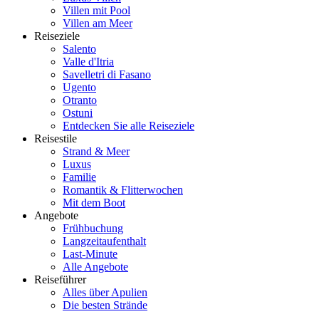
Villen mit Pool
Villen am Meer
Reiseziele
Salento
Valle d'Itria
Savelletri di Fasano
Ugento
Otranto
Ostuni
Entdecken Sie alle Reiseziele
Reisestile
Strand & Meer
Luxus
Familie
Romantik & Flitterwochen
Mit dem Boot
Angebote
Frühbuchung
Langzeitaufenthalt
Last-Minute
Alle Angebote
Reiseführer
Alles über Apulien
Die besten Strände