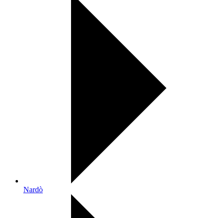
Nardò