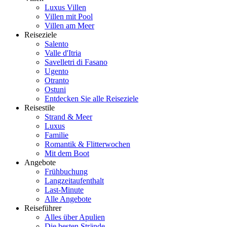
Luxus Villen
Villen mit Pool
Villen am Meer
Reiseziele
Salento
Valle d'Itria
Savelletri di Fasano
Ugento
Otranto
Ostuni
Entdecken Sie alle Reiseziele
Reisestile
Strand & Meer
Luxus
Familie
Romantik & Flitterwochen
Mit dem Boot
Angebote
Frühbuchung
Langzeitaufenthalt
Last-Minute
Alle Angebote
Reiseführer
Alles über Apulien
Die besten Strände