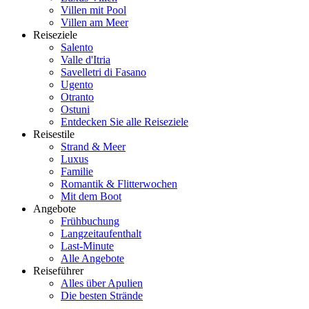
Villen mit Pool
Villen am Meer
Reiseziele
Salento
Valle d'Itria
Savelletri di Fasano
Ugento
Otranto
Ostuni
Entdecken Sie alle Reiseziele
Reisestile
Strand & Meer
Luxus
Familie
Romantik & Flitterwochen
Mit dem Boot
Angebote
Frühbuchung
Langzeitaufenthalt
Last-Minute
Alle Angebote
Reiseführer
Alles über Apulien
Die besten Strände