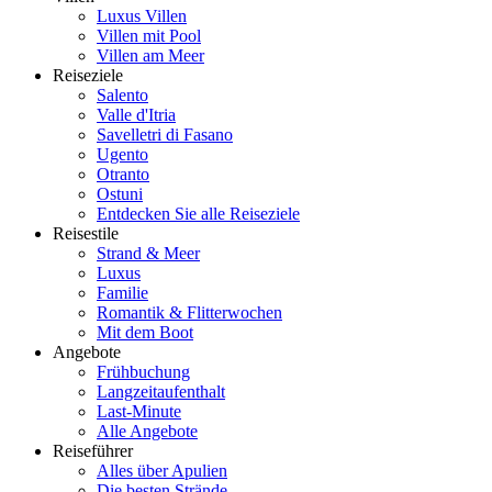
Luxus Villen
Villen mit Pool
Villen am Meer
Reiseziele
Salento
Valle d'Itria
Savelletri di Fasano
Ugento
Otranto
Ostuni
Entdecken Sie alle Reiseziele
Reisestile
Strand & Meer
Luxus
Familie
Romantik & Flitterwochen
Mit dem Boot
Angebote
Frühbuchung
Langzeitaufenthalt
Last-Minute
Alle Angebote
Reiseführer
Alles über Apulien
Die besten Strände