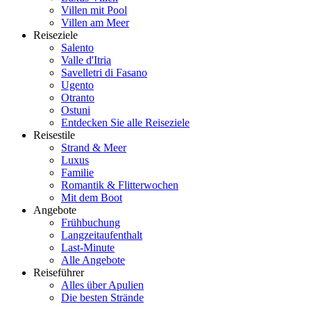
Villen mit Pool
Villen am Meer
Reiseziele
Salento
Valle d'Itria
Savelletri di Fasano
Ugento
Otranto
Ostuni
Entdecken Sie alle Reiseziele
Reisestile
Strand & Meer
Luxus
Familie
Romantik & Flitterwochen
Mit dem Boot
Angebote
Frühbuchung
Langzeitaufenthalt
Last-Minute
Alle Angebote
Reiseführer
Alles über Apulien
Die besten Strände