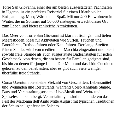
Torre San Giovanni, einer der am besten ausgestatteten Yachthäfen
in Ugento, ist ein perfektes Reiseziel für einen Urlaub voller
Entspannung, Meer, Wärme und Spaß. Mit nur 400 Einwohnern im
Winter, die im Sommer auf 50.000 ansteigen, erwacht dieser Ort
zum Leben und bietet zahlreiche Attraktionen.
Das Meer von Torre San Giovanni ist klar mit fischigen und tiefen
Meeresböden, ideal für Aktivitäten wie Surfen, Tauchen und
Bootfahren, Tretbootfahren oder Kanufahren. Der lange Streifen
feinen Sandes wird von mediterraner Macchia eingerahmt und bietet
sowohl freie Strände als auch ausgestattete Badeanstalten für jeden
Geschmack, von denen, die am besten für Familien geeignet sind,
bis hin zu denen für junge Leute. Der Molo und das Lido Cocoloco
gehören zu den beliebtesten, aber es gibt auch viele weniger
überfüllte freie Strände.
Corso Uxentum bietet eine Vielzahl von Geschäften, Lebensmittel-
und Weinläden und Restaurants, während Corso Annibale Stände,
Bars und Veranstaltungsorte mit Live-Musik und Wein- und
Speisefesten beherbergt. Veranstaltungen sind unter anderem das
Fest der Madonna dell'Aiuto Mitte August mit typischen Traditionen
der Schutzheiligenfeste im Salento.