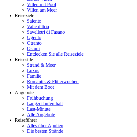
Villen mit Pool
Villen am Meer
Reiseziele
Salento
Valle d'Itria
Savelletri di Fasano
Ugento
Otranto
Ostuni
Entdecken Sie alle Reiseziele
Reisestile
Strand & Meer
Luxus
Familie
Romantik & Flitterwochen
Mit dem Boot
Angebote
Frühbuchung
Langzeitaufenthalt
Last-Minute
Alle Angebote
Reiseführer
Alles über Apulien
Die besten Strände