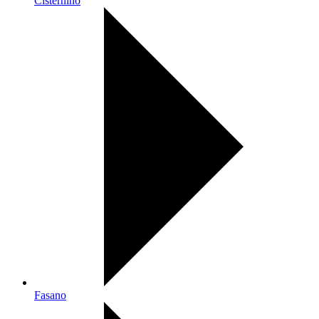
Cisternino
Fasano