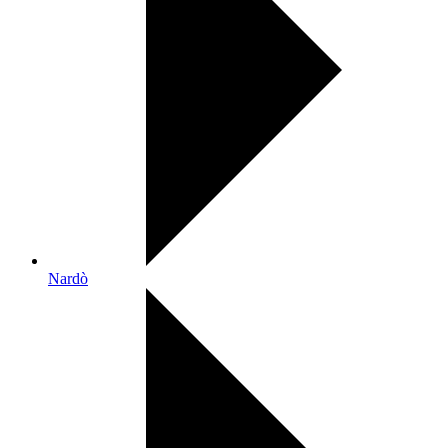
Nardò