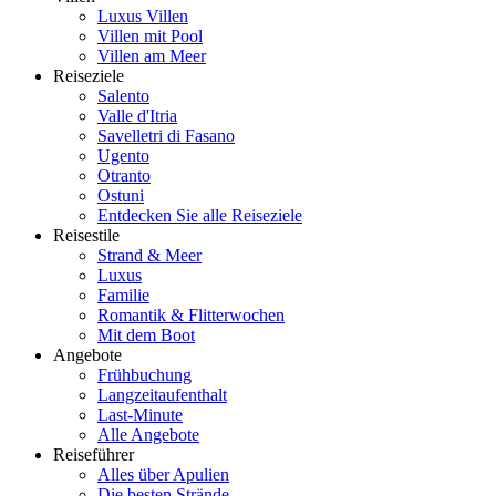
Luxus Villen
Villen mit Pool
Villen am Meer
Reiseziele
Salento
Valle d'Itria
Savelletri di Fasano
Ugento
Otranto
Ostuni
Entdecken Sie alle Reiseziele
Reisestile
Strand & Meer
Luxus
Familie
Romantik & Flitterwochen
Mit dem Boot
Angebote
Frühbuchung
Langzeitaufenthalt
Last-Minute
Alle Angebote
Reiseführer
Alles über Apulien
Die besten Strände