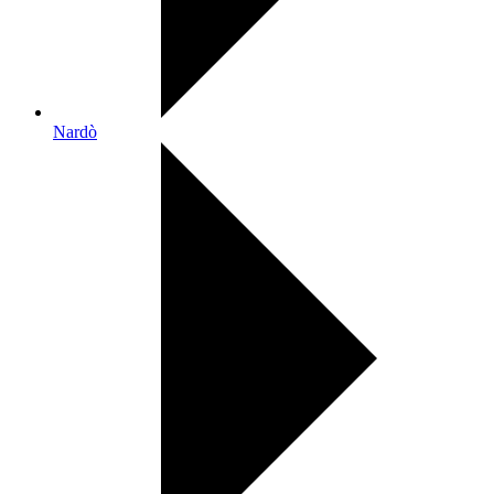
Nardò