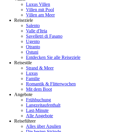
Luxus Villen
Villen mit Pool
Villen am Meer
Reiseziele
Salento
Valle d'Itria
Savelletri di Fasano
Ugento
Otranto
Ostuni
Entdecken Sie alle Reiseziele
Reisestile
Strand & Meer
Luxus
Familie
Romantik & Flitterwochen
Mit dem Boot
Angebote
Frühbuchung
Langzeitaufenthalt
Last-Minute
Alle Angebote
Reiseführer
Alles über Apulien
Die besten Strände