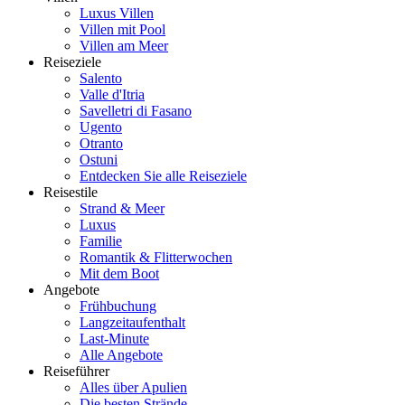
Luxus Villen
Villen mit Pool
Villen am Meer
Reiseziele
Salento
Valle d'Itria
Savelletri di Fasano
Ugento
Otranto
Ostuni
Entdecken Sie alle Reiseziele
Reisestile
Strand & Meer
Luxus
Familie
Romantik & Flitterwochen
Mit dem Boot
Angebote
Frühbuchung
Langzeitaufenthalt
Last-Minute
Alle Angebote
Reiseführer
Alles über Apulien
Die besten Strände