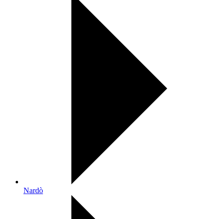
Nardò