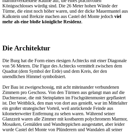
marmorverkleidete Räume auf, die eines prachtvollen
Königsschlosses würdig sind. Die 26 Meter hohen Wände der
Türme, die einst noch höher waren, und der dicke Mauermantel aus
Kalkstein und Brekzie machen aus Castel del Monte jedoch
viel
mehr als eine bloße königliche Residenz
.
Die Architektur
Die Burg hat die Form eines riesigen Achtecks mit einer Diagonale
von 56 Metern. Die Figur des Achtecks vermittelt zwischen dem
Quadrat (dem Symbol der Erde) und dem Kreis, der den
unendlichen Himmel symbolisiert.
Der Bau ist zweigeschossig, mit acht miteinander verbundenen
Zimmern pro Geschoss. Von den Türmen aus gelangt man auf die
Dachterrasse, die mit Steinplatten im Fischgrätenmuster gepflastert
ist. Der Weitblick, den man von dort aus genießt, war im Mittelalter
ein großer strategischer Vorteil, weil anrückende Feinde aus
kilometerweiter Entfernung zu sehen waren. Während seiner
Glanzzeit waren alle Zimmer mit kostbarem polychromem Marmor,
Mosaiken, Gemälden und Wandteppichen ausgestattet, aber leider
wurde Castel del Monte von Plünderern und Wandalen all seiner