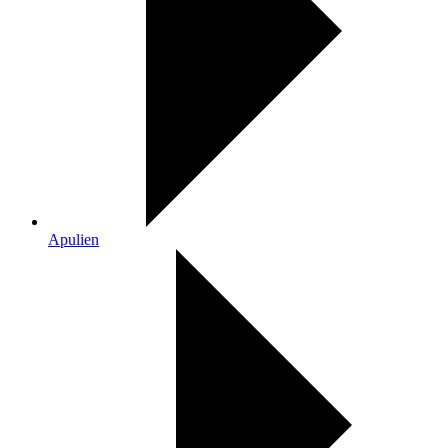
Apulien