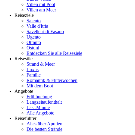
Villen mit Pool
Villen am Meer
Reiseziele
Salento
Valle d'Itria
Savelletri di Fasano
Ugento
Otranto
Ostuni
Entdecken Sie alle Reiseziele
Reisestile
Strand & Meer
Luxus
Familie
Romantik & Flitterwochen
Mit dem Boot
Angebote
Frühbuchung
Langzeitaufenthalt
Last-Minute
Alle Angebote
Reiseführer
Alles über Apulien
Die besten Strände