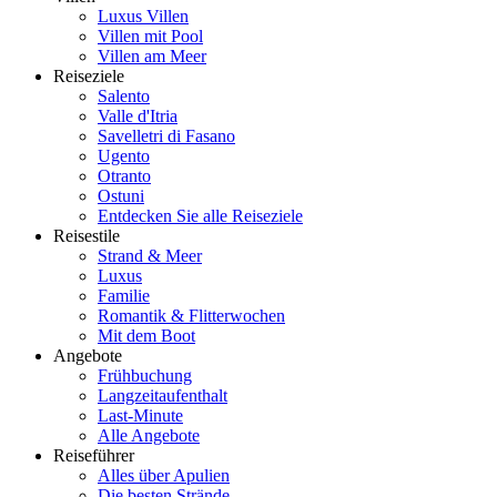
Luxus Villen
Villen mit Pool
Villen am Meer
Reiseziele
Salento
Valle d'Itria
Savelletri di Fasano
Ugento
Otranto
Ostuni
Entdecken Sie alle Reiseziele
Reisestile
Strand & Meer
Luxus
Familie
Romantik & Flitterwochen
Mit dem Boot
Angebote
Frühbuchung
Langzeitaufenthalt
Last-Minute
Alle Angebote
Reiseführer
Alles über Apulien
Die besten Strände