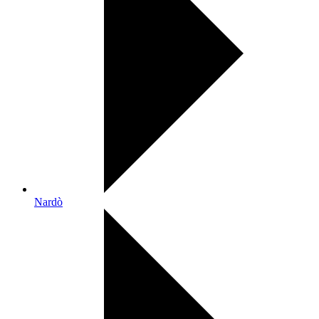
Nardò