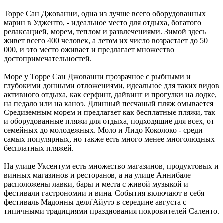
Торре Сан Джованни, одна из лучше всего оборудованных
марин в Удженто, - идеальное место для отдыха, богатого
релаксацией, морем, теплом и развлечениями. Зимой здесь
живет всего 400 человек, а летом их число возрастает до 50
000, и это место оживает и предлагает множество
достопримечательностей.
Море у Торре Сан Джованни прозрачное с рыбными и
глубокими донными отложениями, идеальное для таких видов
активного отдыха, как серфинг, дайвинг и прогулки на лодке,
на педало или на каноэ. Длинный песчаный пляж омывается
Средиземным морем и предлагает как бесплатные пляжи, так
и оборудованные пляжи для отдыха, подходящие для всех, от
семейных до молодежных. Моло и Лидо Коколоко - среди
самых популярных, но также есть много менее многолюдных
бесплатных пляжей.
На улице Уксентум есть множество магазинов, продуктовых и
винных магазинов и ресторанов, а на улице Аннибале
расположены лавки, бары и места с живой музыкой и
фестивали гастрономии и вина. События включают в себя
фестиваль Мадонны делл'Айуто в середине августа с
типичными традициями празднования покровителей Саленто.