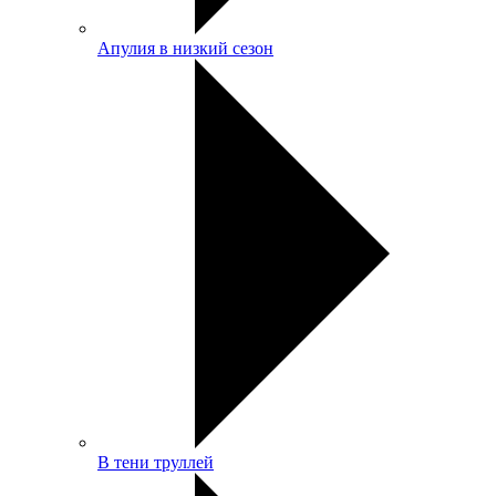
Апулия в низкий сезон
В тени труллей