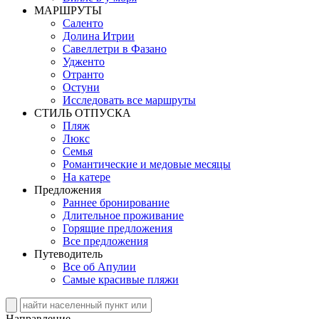
MАРШРУТЫ
Саленто
Долина Итрии
Савеллетри в Фазано
Удженто
Отранто
Остуни
Исследовать все маршруты
СТИЛЬ OТПУСКА
Пляж
Люкс
Семья
Романтические и медовые месяцы
На катере
Предложения
Раннее бронирование
Длительное проживание
Горящие предложения
Все предложения
Путеводитель
Все об Апулии
Самые красивые пляжи
Направление