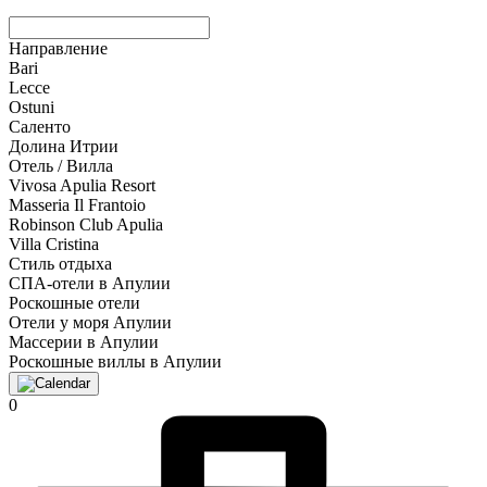
Направление
Bari
Lecce
Ostuni
Саленто
Долина Итрии
Отель / Вилла
Vivosa Apulia Resort
Masseria Il Frantoio
Robinson Club Apulia
Villa Cristina
Стиль отдыха
СПА-отели в Апулии
Роскошные отели
Отели у моря Апулии
Массерии в Апулии
Роскошные виллы в Апулии
0