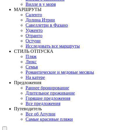
Вилле в у моря
MАРШРУТЫ
Саленто
Долина Итрии
Савеллетри в Фазано
Удженто
Отранто
Остуни
Исследовать все маршруты
СТИЛЬ OТПУСКА
Пляж
Люкс
Семья
Романтические и медовые месяцы
На катере
Предложения
Раннее бронирование
Длительное проживание
Горящие предложения
Все предложения
Путеводитель
Все об Апулии
Самые красивые пляжи