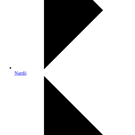
Nardò