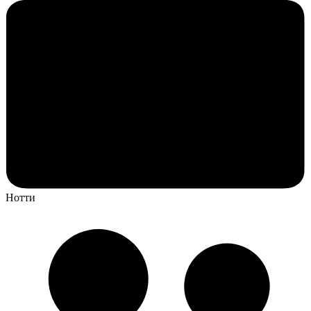
Нотти