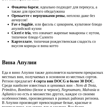
Фокачча барезе
, идеально подходит для перекуса, а
также для простого обеда/ужина
Орекьетте с верхушками репы
, неплохо даже без
анчоусов!
Fav e fogghie
, или фасоль с цикорием, культовое блюдо
апулийской кухни
Ciceri e tria
, что означает жареные макароны с нутом,
типичное блюдо Саленто
Картеллате
, типичная рождественская сладость со
вкусом корицы и вина котто
Вина Апулии
Еда и вино Апулии также дополняется наличием прекрасных
местных вин, получаемых в основном из местных сортов.
Регион предлагает
4 сорта вин DOCG и более 30 DOC
.
Среди наиболее известных и ценимых вин -
Nero di Troia
,
Primitivo
,
Bombino
(белое и черное),
Negroamaro
,
Malvasia
и
Aglianico
но есть и множество других, каждое со своими
особенностями, произведенных в разных районах региона.
В Апулии производят превосходные белые, красные и
розовые вина, как сухие, так и сладкие. Все более