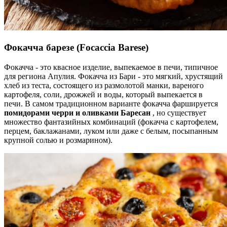
Фокачча барезе
(Focaccia Barese)
Фокачча - это квасное изделие, выпекаемое в печи, типичное
для региона Апулия. Фокачча из Бари - это мягкий, хрустящий
хлеб из теста, состоящего из размолотой манки, вареного
картофеля, соли, дрожжей и воды, который выпекается в
печи. В самом традиционном варианте фокачча фаршируется
помидорами черри и оливками Баресан
, но существует
множество фантазийных комбинаций (фокачча с картофелем,
перцем, баклажанами, луком или даже с белым, посыпанным
крупной солью и розмарином).