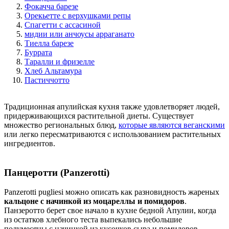
Фокачча барезе
Орекьетте с верхушками репы
Спагетти с ассасиной
мидии или анчоусы арраганато
Тиелла барезе
Буррата
Таралли и фризелле
Хлеб Альтамура
Пастиччотто
Традиционная апулийская кухня также удовлетворяет людей,
придерживающихся растительной диеты. Существует
множество региональных блюд,
которые являются веганскими
или легко пересматриваются с использованием растительных
ингредиентов.
Панцеротти
(Panzerotti)
Panzerotti pugliesi можно описать как разновидность жареных
кальцоне с начинкой из моцареллы и помидоров
.
Панзеротто берет свое начало в кухне бедной Апулии, когда
из остатков хлебного теста выпекались небольшие
полумесяцы с начинкой из кусочков сыра и помидоров.