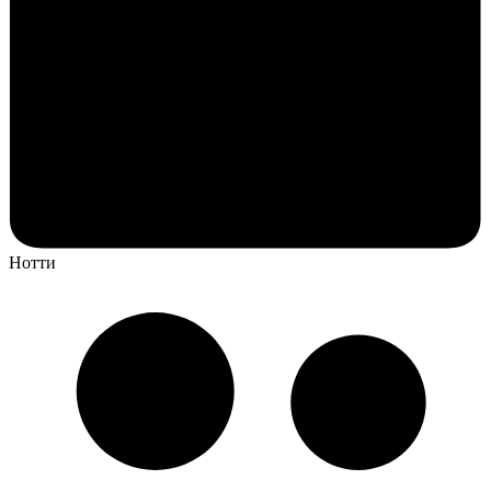
Нотти