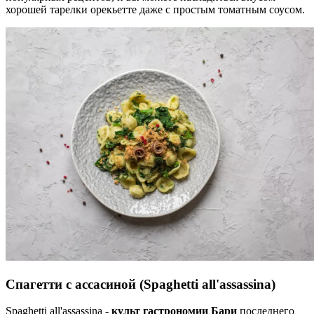
хорошей тарелки орекьетте даже с простым томатным соусом.
Спагетти с ассасиной
(Spaghetti all'assassina)
Spaghetti all'assassina -
культ гастрономии Бари
последнего