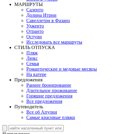
MАРШРУТЫ
Саленто
Долина Итрии
Савеллетри в Фазано
Удженто
Отранто
Остуни
Исследовать все маршруты
СТИЛЬ OТПУСКА
Пляж
Люкс
Семья
Романтические и медовые месяцы
На катере
Предложения
Раннее бронирование
Длительное проживание
Горящие предложения
Все предложения
Путеводитель
Все об Апулии
Самые красивые пляжи
Направление