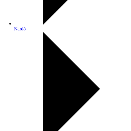
Nardò