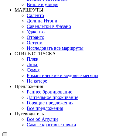
Вилле в у моря
MАРШРУТЫ
Саленто
Долина Итрии
Савеллетри в Фазано
Удженто
Отранто
Остуни
Исследовать все маршруты
СТИЛЬ OТПУСКА
Пляж
Люкс
Семья
Романтические и медовые месяцы
На катере
Предложения
Раннее бронирование
Длительное проживание
Горящие предложения
Все предложения
Путеводитель
Все об Апулии
Самые красивые пляжи