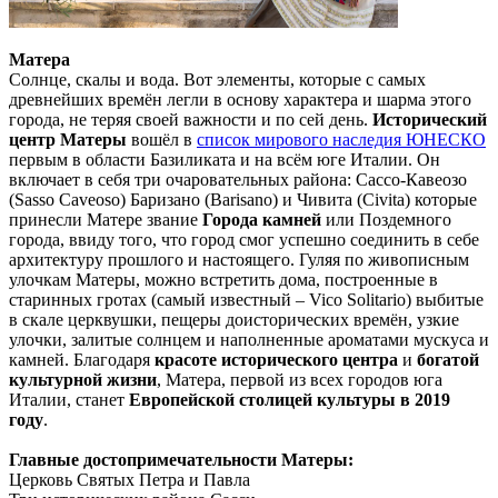
Матера
Солнце, скалы и вода. Вот элементы, которые с самых
древнейших времён легли в основу характера и шарма этого
города, не теряя своей важности и по сей день.
Исторический
центр Матеры
вошёл в
список мирового наследия ЮНЕСКО
первым в области Базиликата и на всём юге Италии. Он
включает в себя три очаровательных района: Сассо-Кавеозо
(Sasso Caveoso) Баризано (Barisano) и Чивита (Civita) которые
принесли Матере звание
Города камней
или Поздемного
города, ввиду того, что город смог успешно соединить в себе
архитектуру прошлого и настоящего. Гуляя по живописным
улочкам Матеры, можно встретить дома, построенные в
старинных гротах (самый известный – Vico Solitario) выбитые
в скале церквушки, пещеры доисторических времён, узкие
улочки, залитые солнцем и наполненные ароматами мускуса и
камней. Благодаря
красоте исторического центра
и
богатой
культурной жизни
, Матера, первой из всех городов юга
Италии, станет
Европейской столицей культуры в 2019
году
.
Главные достопримечательности Матеры:
Церковь Святых Петра и Павла