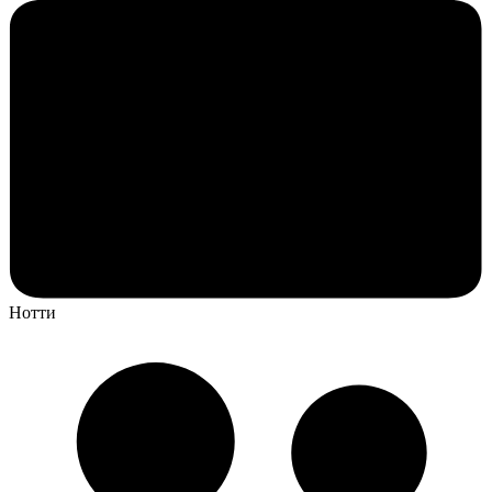
Нотти