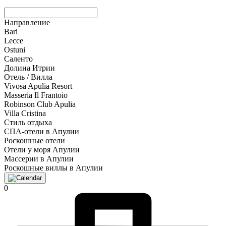
Направление
Bari
Lecce
Ostuni
Саленто
Долина Итрии
Отель / Вилла
Vivosa Apulia Resort
Masseria Il Frantoio
Robinson Club Apulia
Villa Cristina
Стиль отдыха
СПА-отели в Апулии
Роскошные отели
Отели у моря Апулии
Массерии в Апулии
Роскошные виллы в Апулии
0