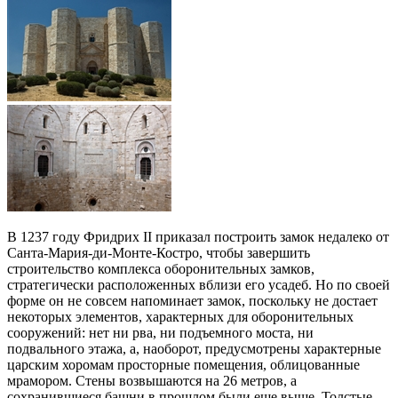
В 1237 году Фридрих II приказал построить замок недалеко от
Санта-Мария-ди-Монте-Костро, чтобы завершить
строительство комплекса оборонительных замков,
стратегически расположенных вблизи его усадеб. Но по своей
форме он не совсем напоминает замок, поскольку не достает
некоторых элементов, характерных для оборонительных
сооружений: нет ни рва, ни подъемного моста, ни
подвального этажа, а, наоборот, предусмотрены характерные
царским хоромам просторные помещения, облицованные
мрамором. Стены возвышаются на 26 метров, а
сохранившиеся башни в прошлом были еще выше. Толстые