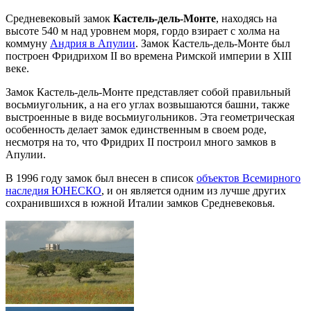
Средневековый замок
Кастель-дель-Монте
, находясь на
высоте 540 м над уровнем моря, гордо взирает с холма на
коммуну
Андрия в Апулии
. Замок Кастель-дель-Монте был
построен Фридрихом II во времена Римской империи в XIII
веке.
Замок Кастель-дель-Монте представляет собой правильный
восьмиугольник, а на его углах возвышаются башни, также
выстроенные в виде восьмиугольников. Эта геометрическая
особенность делает замок единственным в своем роде,
несмотря на то, что Фридрих II построил много замков в
Апулии.
В 1996 году замок был внесен в список
объектов Всемирного
наследия ЮНЕСКО
, и он является одним из лучше других
сохранившихся в южной Италии замков Средневековья.