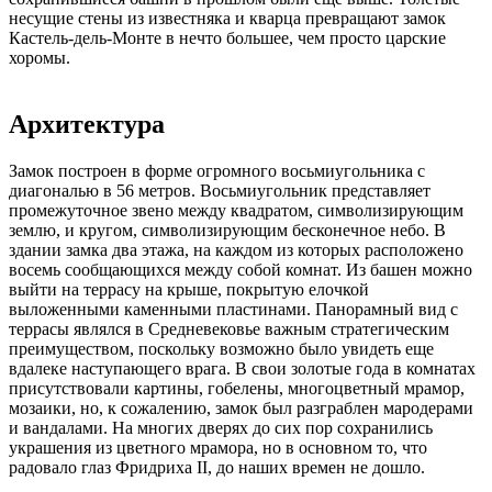
несущие стены из известняка и кварца превращают замок
Кастель-дель-Монте в нечто большее, чем просто царские
хоромы.
Архитектура
Замок построен в форме огромного восьмиугольника с
диагональю в 56 метров. Восьмиугольник представляет
промежуточное звено между квадратом, символизирующим
землю, и кругом, символизирующим бесконечное небо. В
здании замка два этажа, на каждом из которых расположено
восемь сообщающихся между собой комнат. Из башен можно
выйти на террасу на крыше, покрытую елочкой
выложенными каменными пластинами. Панорамный вид с
террасы являлся в Средневековье важным стратегическим
преимуществом, поскольку возможно было увидеть еще
вдалеке наступающего врага. В свои золотые года в комнатах
присутствовали картины, гобелены, многоцветный мрамор,
мозаики, но, к сожалению, замок был разграблен мародерами
и вандалами. На многих дверях до сих пор сохранились
украшения из цветного мрамора, но в основном то, что
радовало глаз Фридриха II, до наших времен не дошло.