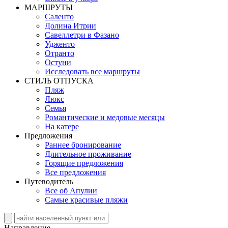
MАРШРУТЫ
Саленто
Долина Итрии
Савеллетри в Фазано
Удженто
Отранто
Остуни
Исследовать все маршруты
СТИЛЬ OТПУСКА
Пляж
Люкс
Семья
Романтические и медовые месяцы
На катере
Предложения
Раннее бронирование
Длительное проживание
Горящие предложения
Все предложения
Путеводитель
Все об Апулии
Самые красивые пляжи
Направление