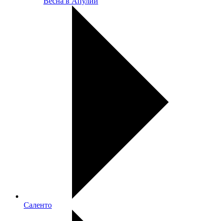
Весна в Апулии
Саленто