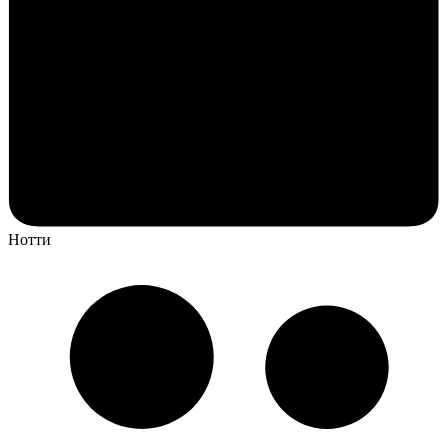
Нотти