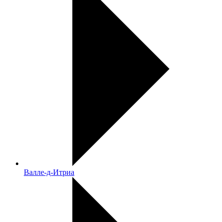
Валле-д-Итриа